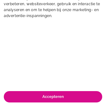
Stuur ons een bericht.
verbeteren, websiteverkeer, gebruik en interactie te
analyseren en om te helpen bij onze marketing- en
advertentie-inspanningen.
Albrandswaardsedijk 188
3172 XB
Poortugaal
info.albrandswaard@sportfondsen.nl
© Koninklijke Sportfondsen 2026
Accepteren
Huisregels & Algemene voorwaarden
Privacyverklaring & policy